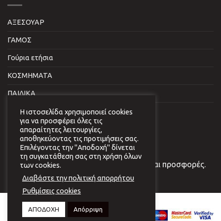
ΑΞΕΣΟΥΑΡ
ΓΑΜΟΣ
Γούρια ετήσια
ΚΟΣΜΗΜΑΤΑ
ΠΑΙΔΙΚΑ
ΣΠΙΤΙ & ΓΡΑΦΕΙΟ
Η ιστοσελίδα χρησιμοποιεί cookies
για να προσφέρει όλες τις
απαραίτητες λειτουργίες,
NEWSLETTER
αποθηκεύοντας τις προτιμήσεις σας.
Επιλέγοντας την "Αποδοχή" δίνεται
τη συγκατάθεση σας στη χρήση όλων
Εγγραφείτε στο newsletter μας για νέα και προσφορές.
των cookies.
Διαβάστε την πολιτική απορρήτου
Ρυθμίσεις cookies
Copyright 2026 © Virginia
ΑΠΟΔΟΧΗ
Απόρριψη
Vildiridi.
Website development
by