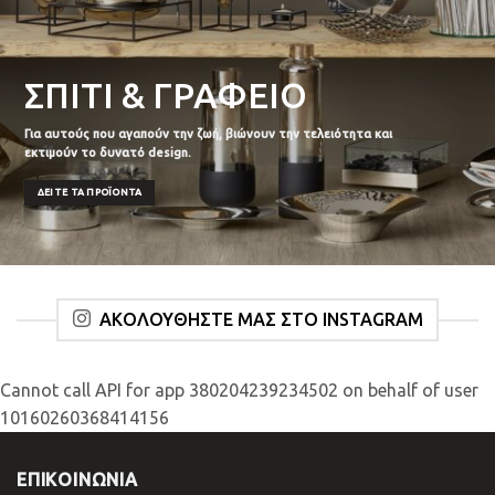
ΣΠΙΤΙ & ΓΡΑΦΕΙΟ
Για αυτούς που αγαπούν την ζωή, βιώνουν την τελειότητα και
εκτιμούν το δυνατό design.
ΔΕΊΤΕ ΤΑ ΠΡΟΪΌΝΤΑ
ΑΚΟΛΟΥΘΗΣΤΕ ΜΑΣ ΣΤΟ INSTAGRAM
Cannot call API for app 380204239234502 on behalf of user
10160260368414156
ΕΠΙΚΟΙΝΩΝΊΑ