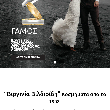
ΓΑΜΟΣ
Κάντε τις
ξεχωριστές
στιγμές σας να
λάμψουν
.
ΔΕΊΤΕ ΤΑ ΠΡΟΪΌΝΤΑ
“Βιργινία Βιλδιρίδη”
Κοσμήματα απο το
.
1902