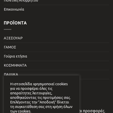
Πολιτική Απορρήτου
Επικοινωνία
ΠΡΟΪΌΝΤΑ
ΑΞΕΣΟΥΑΡ
ΓΑΜΟΣ
Γούρια ετήσια
ΚΟΣΜΗΜΑΤΑ
ΠΑΙΔΙΚΑ
ΣΠΙΤΙ & ΓΡΑΦΕΙΟ
Η ιστοσελίδα χρησιμοποιεί cookies
για να προσφέρει όλες τις
απαραίτητες λειτουργίες,
NEWSLETTER
αποθηκεύοντας τις προτιμήσεις σας.
Επιλέγοντας την "Αποδοχή" δίνεται
τη συγκατάθεση σας στη χρήση όλων
Εγγραφείτε στο newsletter μας για νέα και προσφορές.
των cookies.