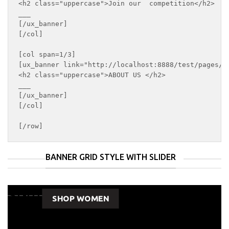
<h2 class="uppercase">Join our  competition</h2>

___

[/ux_banner]

[/col]

[col span=1/3]

[ux_banner link="http://localhost:8888/test/pages/a
<h2 class="uppercase">ABOUT US </h2>

___

[/ux_banner]

[/col]

[/row]
BANNER GRID STYLE WITH SLIDER
Summer coming...
E
____
____
_
SHOP MEN
SHOP WOMEN
F
THIS IS AN