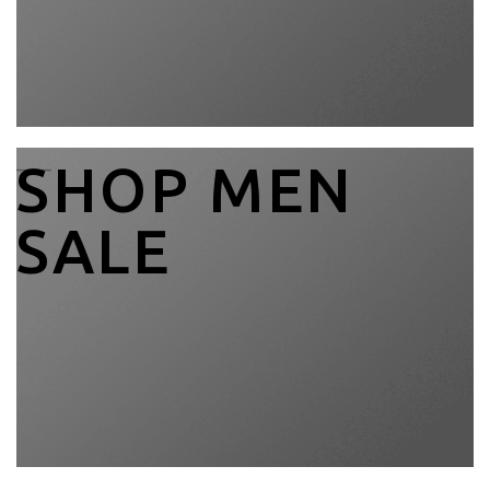
____
SHOP MEN
SALE