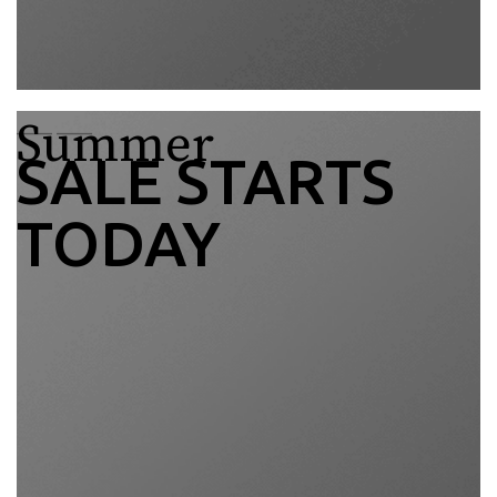
Summer
____
____
SALE STARTS
TODAY