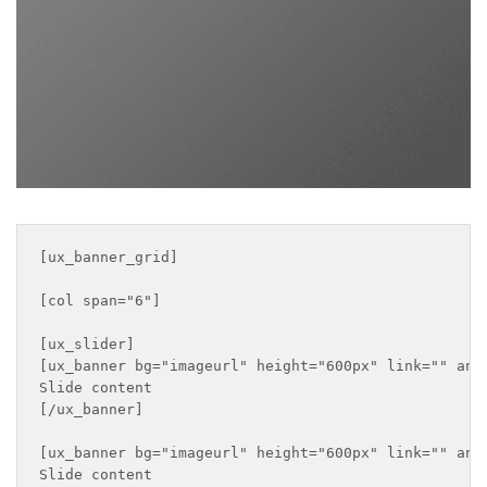
[ux_banner_grid]

[col span="6"]

[ux_slider]

[ux_banner bg="imageurl" height="600px" link="" ani
Slide content

[/ux_banner]

[ux_banner bg="imageurl" height="600px" link="" ani
Slide content
