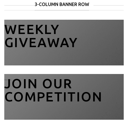
3-COLUMN BANNER ROW
___
WEEKLY
GIVEAWAY
___
JOIN OUR
COMPETITION