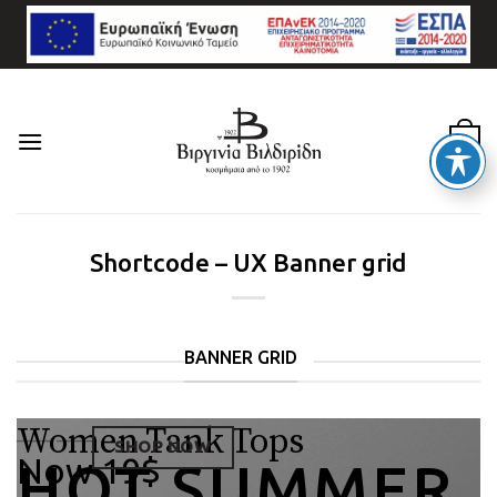
Skip
to
content
0
Shortcode – UX Banner grid
BANNER GRID
Women Tank Tops
____
____
SHOP NOW
Now 19$
HOT SUMMER