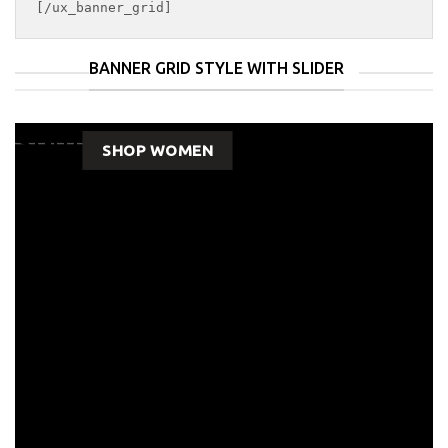
BANNER GRID STYLE WITH SLIDER
Summer coming...
E
____
____
_
SHOP MEN
SHOP WOMEN
F
THIS IS AN
AWESOME
VIDEO BANNER