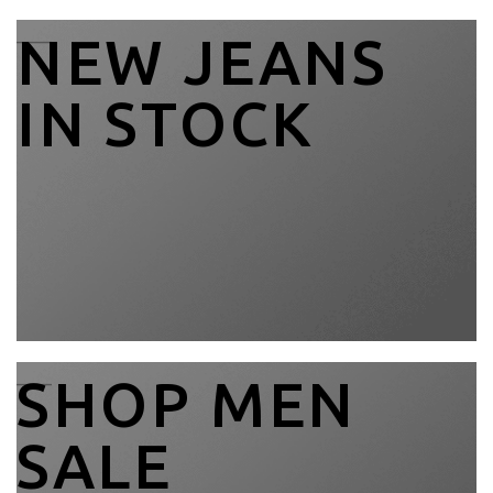
____
NEW JEANS
IN STOCK
____
SHOP MEN
SALE