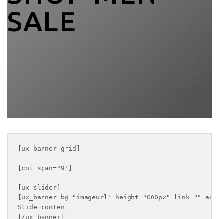
SALE
[ux_banner_grid]

[col span="9"]

[ux_slider]

[ux_banner bg="imageurl" height="600px" link="" ani
Slide content

[/ux_banner]
