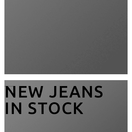
____
NEW JEANS
IN STOCK