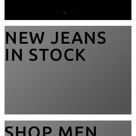
____
NEW JEANS
IN STOCK
____
SHOP MEN