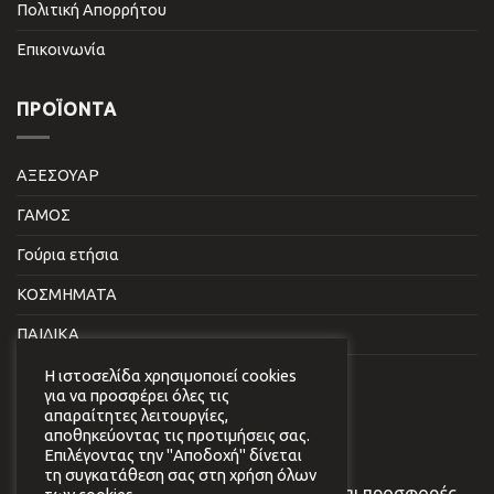
Πολιτική Απορρήτου
Επικοινωνία
ΠΡΟΪΌΝΤΑ
ΑΞΕΣΟΥΑΡ
ΓΑΜΟΣ
Γούρια ετήσια
ΚΟΣΜΗΜΑΤΑ
ΠΑΙΔΙΚΑ
ΣΠΙΤΙ & ΓΡΑΦΕΙΟ
Η ιστοσελίδα χρησιμοποιεί cookies
για να προσφέρει όλες τις
απαραίτητες λειτουργίες,
NEWSLETTER
αποθηκεύοντας τις προτιμήσεις σας.
Επιλέγοντας την "Αποδοχή" δίνεται
τη συγκατάθεση σας στη χρήση όλων
Εγγραφείτε στο newsletter μας για νέα και προσφορές.