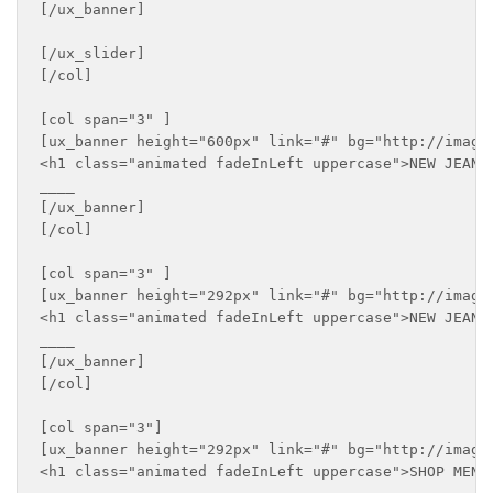
[/ux_banner]

[/ux_slider]

[/col]

[col span="3" ]

[ux_banner height="600px" link="#" bg="http://imageu
<h1 class="animated fadeInLeft uppercase">NEW JEANS 
____

[/ux_banner]

[/col]

[col span="3" ]

[ux_banner height="292px" link="#" bg="http://imageu
<h1 class="animated fadeInLeft uppercase">NEW JEANS 
____

[/ux_banner]

[/col]

[col span="3"]

[ux_banner height="292px" link="#" bg="http://imageu
<h1 class="animated fadeInLeft uppercase">SHOP MEN S