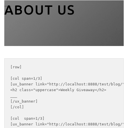
___
ABOUT US
[row]

[col span=1/3]

[ux_banner link="http://localhost:8888/test/blog/" b
<h2 class="uppercase">Weekly Giveaway</h2>

___

[/ux_banner]

[/col]

[col  span=1/3]

[ux_banner link="http://localhost:8888/test/blog/" b