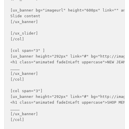
[ux_banner bg="imageurl" height="600px" link="" ani
Slide content

[/ux_banner]

[/ux_slider]

[/col]

[col span="3" ]

[ux_banner height="292px" link="#" bg="http://imageu
<h1 class="animated fadeInLeft uppercase">NEW JEANS 
____

[/ux_banner]

[/col]

[col span="3"]

[ux_banner height="292px" link="#" bg="http://imageu
<h1 class="animated fadeInLeft uppercase">SHOP MEN S
____

[/ux_banner]

[/col]
