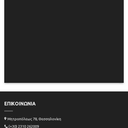
SHOW ON HOVER
Select between various hover effects
ΕΠΙΚΟΙΝΩΝΊΑ
Μητροπόλεως 78, Θεσσαλονίκη
(+30) 2310 262009