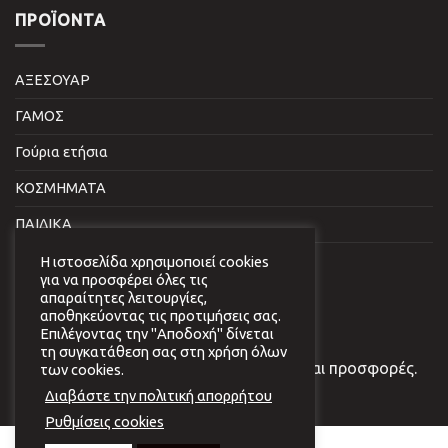
ΠΡΟΪΌΝΤΑ
ΑΞΕΣΟΥΑΡ
ΓΑΜΟΣ
Γούρια ετήσια
ΚΟΣΜΗΜΑΤΑ
ΠΑΙΔΙΚΑ
ΣΠΙΤΙ & ΓΡΑΦΕΙΟ
Η ιστοσελίδα χρησιμοποιεί cookies
για να προσφέρει όλες τις
απαραίτητες λειτουργίες,
NEWSLETTER
αποθηκεύοντας τις προτιμήσεις σας.
Επιλέγοντας την "Αποδοχή" δίνεται
τη συγκατάθεση σας στη χρήση όλων
Εγγραφείτε στο newsletter μας για νέα και προσφορές.
των cookies.
Διαβάστε την πολιτική απορρήτου
Ρυθμίσεις cookies
Copyright 2026 © Virginia