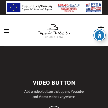
Skip
to
content
0
VIDEO BUTTON
Add a video button that opens Youtube
and Viemo videos anywhere.