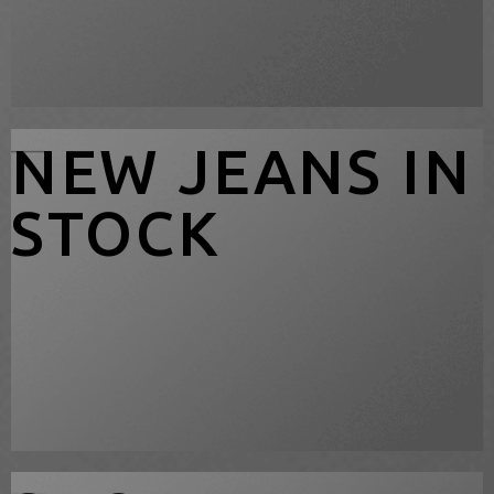
____
NEW JEANS IN
STOCK
____