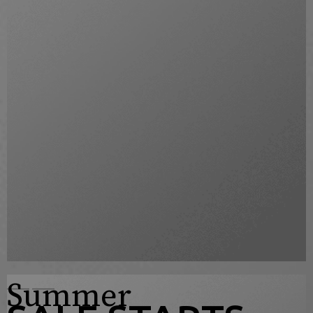
Summer
____
____