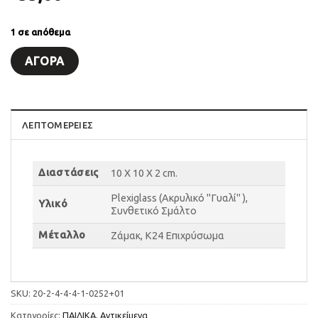
1 σε απόθεμα
ΑΓΟΡΆ
ΛΕΠΤΟΜΈΡΕΙΕΣ
Διαστάσεις
10 Χ 10 Χ 2 cm.
Plexiglass (Ακρυλικό "Γυαλί" ),
Υλικό
Συνθετικό Σμάλτο
Μέταλλο
Ζάμακ, Κ24 Επιχρύσωμα
SKU:
20-2-4-4-4-1-0252+01
Κατηγορίες:
ΠΑΙΔΙΚΑ
,
Αντικείμενα