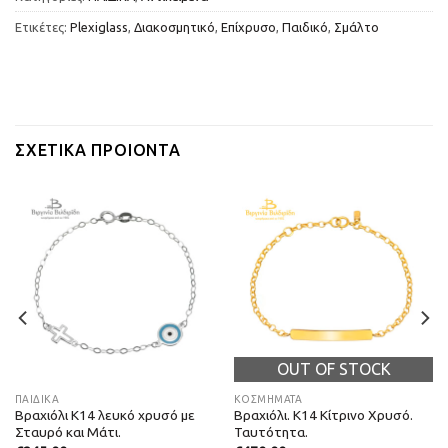
Ετικέτες:
Plexiglass
,
Διακοσμητικό
,
Επίχρυσο
,
Παιδικό
,
Σμάλτο
ΣΧΕΤΙΚΆ ΠΡΟΙΌΝΤΑ
OUT OF STOCK
ΠΑΙΔΙΚΑ
ΚΟΣΜΗΜΑΤΑ
Βραχιόλι Κ14 λευκό χρυσό με
Βραχιόλι. Κ14 Κίτρινο Χρυσό.
Σταυρό και Μάτι.
Ταυτότητα.