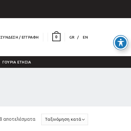
0
ΣΎΝΔΕΣΗ / ΕΓΓΡΑΦΉ
GR
EN
ΓΟΎΡΙΑ ΕΤΉΣΙΑ
88 αποτελέσματα