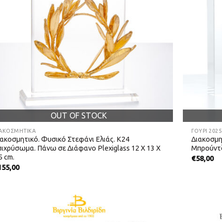
OUT OF STOCK
ΙΑΚΟΣΜΗΤΙΚΆ
ΓΟΎΡΙ 202
ιακοσμητικό. Φυσικό Στεφάνι Ελιάς. Κ24
Διακοσμη
πιχρύσωμα. Πάνω σε Διάφανο Plexiglass 12 Χ 13 Χ
Μπρούντζ
5 cm.
€
58,00
155,00