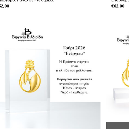
άργυρο. Πάνω σε Plexiglass.
Επάργυρο
52,00
€
62,00