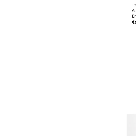
ΓΟ
Δι
Επ
€