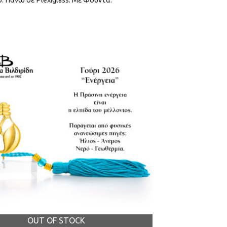
. Πάνω σε Plexiglass. Με Φούντα.
OUT OF STOCK