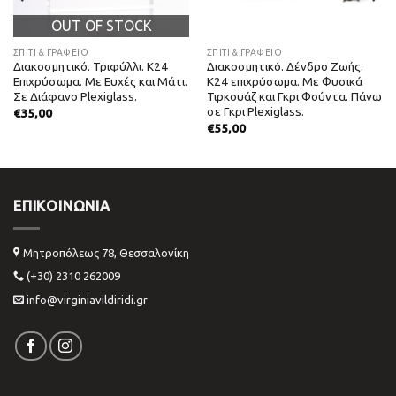
OUT OF STOCK
ΣΠΙΤΙ & ΓΡΑΦΕΙΟ
ΣΠΙΤΙ & ΓΡΑΦΕΙΟ
Διακοσμητικό. Τριφύλλι. Κ24
Διακοσμητικό. Δένδρο Ζωής.
Επιχρύσωμα. Με Ευχές και Μάτι.
Κ24 επιχρύσωμα. Με Φυσικά
Σε Διάφανο Plexiglass.
Τιρκουάζ και Γκρι Φούντα. Πάνω
σε Γκρι Plexiglass.
€
35,00
€
55,00
ΕΠΙΚΟΙΝΩΝΊΑ
Μητροπόλεως 78, Θεσσαλονίκη
(+30) 2310 262009
info@virginiavildiridi.gr