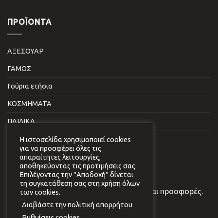
ΠΡΟΪΌΝΤΑ
ΑΞΕΣΟΥΑΡ
ΓΑΜΟΣ
Γούρια ετήσια
ΚΟΣΜΗΜΑΤΑ
ΠΑΙΔΙΚΑ
ΣΠΙΤΙ & ΓΡΑΦΕΙΟ
Η ιστοσελίδα χρησιμοποιεί cookies
για να προσφέρει όλες τις
απαραίτητες λειτουργίες,
NEWSLETTER
αποθηκεύοντας τις προτιμήσεις σας.
Επιλέγοντας την "Αποδοχή" δίνεται
τη συγκατάθεση σας στη χρήση όλων
Εγγραφείτε στο newsletter μας για νέα και προσφορές.
των cookies.
Διαβάστε την πολιτική απορρήτου
Ρυθμίσεις cookies