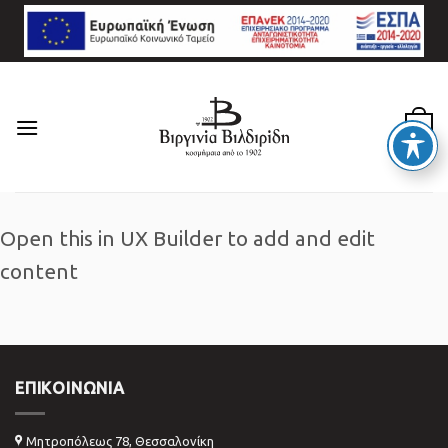
Skip
to
content
0
Open this in UX Builder to add and edit
content
ΕΠΙΚΟΙΝΩΝΊΑ
Μητροπόλεως 78, Θεσσαλονίκη