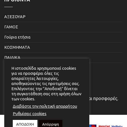
ΑΞΕΣΟΥΑΡ
ΓΑΜΟΣ
Γούρια ετήσια
ΚΟΣΜΗΜΑΤΑ
ΠΑΙΔΙΚΑ
ΣΠΙΤΙ & ΓΡΑΦΕΙΟ
Η ιστοσελίδα χρησιμοποιεί cookies
για να προσφέρει όλες τις
απαραίτητες λειτουργίες,
NEWSLETTER
αποθηκεύοντας τις προτιμήσεις σας.
Επιλέγοντας την "Αποδοχή" δίνεται
τη συγκατάθεση σας στη χρήση όλων
Εγγραφείτε στο newsletter μας για νέα και προσφορές.
των cookies.
Διαβάστε την πολιτική απορρήτου
Ρυθμίσεις cookies
Copyright 2026 © Virginia
ΑΠΟΔΟΧΗ
Απόρριψη