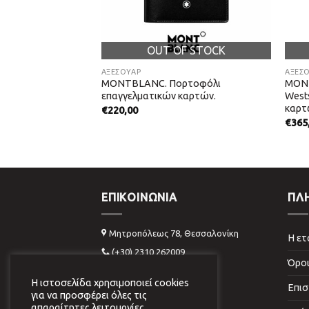
OUT OF STOCK
ΑΞΕΣΟΥΑΡ
ΑΞΕΣ
ικετόκουμπα
MONTBLANC. Πορτοφόλι
MONT
σάλι με Μαύρο PVD
επαγγελματικών καρτών.
West
καρτ
€
220,00
€
365
ΕΠΙΚΟΙΝΩΝΊΑ
ΠΛ
Μητροπόλεως 78, Θεσσαλονίκη
Η ετ
(+30) 2310 262009
Όροι
info@virginiavildiridi.gr
Η ιστοσελίδα χρησιμοποιεί cookies
Επισ
για να προσφέρει όλες τις
απαραίτητες λειτουργίες,