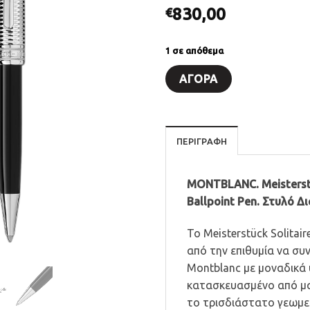
830,00
€
1 σε απόθεμα
ΑΓΟΡΆ
ΠΕΡΙΓΡΑΦΗ
MONTBLANC. Meisterstu
Ballpoint Pen. Στυλό Δ
Το Meisterstück Solitai
από την επιθυμία να συ
Montblanc με μοναδικά 
κατασκευασμένο από μα
το τρισδιάστατο γεωμετ