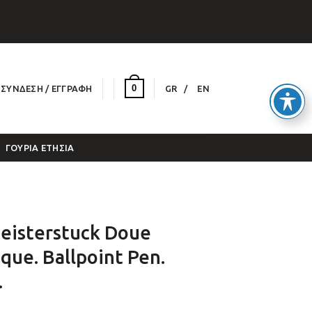
0
ΣΎΝΔΕΣΗ / ΕΓΓΡΑΦΉ
GR
EN
ΓΟΎΡΙΑ ΕΤΉΣΙΑ
isterstuck Doue
que. Ballpoint Pen.
.