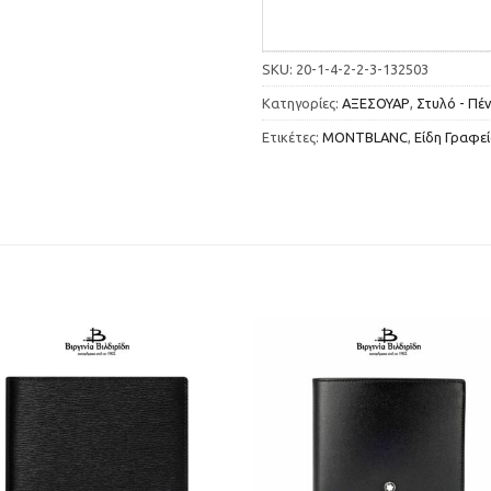
SKU:
20-1-4-2-2-3-132503
Κατηγορίες:
ΑΞΕΣΟΥΑΡ
,
Στυλό - Πέν
Ετικέτες:
MONTBLANC
,
Είδη Γραφε