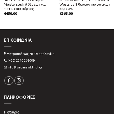
MONTBLANC. Πορτοφόλι
MONTBLANC. Πορτοφόλι 4810
Meisterstuck 6 θέσεων για
Westside 8 θέσεων πιστωτικών
πιστωτικές κάρτες.
καρτών.
€
450,00
€
365,00
ΕΠΙΚΟΙΝΩΝΊΑ
Μητροπόλεως 78, Θεσσαλονίκη
(+30) 2310 262009
info@virginiavildiridi.gr
ΠΛΗΡΟΦΟΡΙΕΣ
Η εταιρία