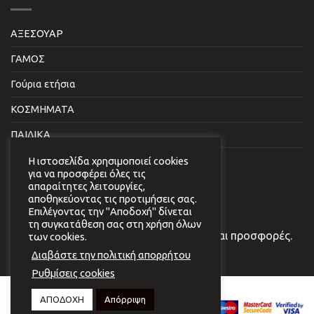
ΑΞΕΣΟΥΑΡ
ΓΑΜΟΣ
Γούρια ετήσια
ΚΟΣΜΗΜΑΤΑ
ΠΑΙΔΙΚΑ
ΣΠΙΤΙ & ΓΡΑΦΕΙΟ
Η ιστοσελίδα χρησιμοποιεί cookies
για να προσφέρει όλες τις
απαραίτητες λειτουργίες,
NEWSLETTER
αποθηκεύοντας τις προτιμήσεις σας.
Επιλέγοντας την "Αποδοχή" δίνεται
τη συγκατάθεση σας στη χρήση όλων
Εγγραφείτε στο newsletter μας για νέα και προσφορές.
των cookies.
Διαβάστε την πολιτική απορρήτου
Ρυθμίσεις cookies
Copyright 2026 © Virginia
ΑΠΟΔΟΧΗ
Απόρριψη
Vildiridi.
Website development
by