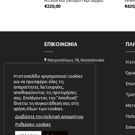
γγελματικών
Ατσάλι και Σκούρο Γκρι Δέρμα.
Finel
ρώμα.
€
220,00
€
620
ΕΠΙΚΟΙΝΩΝΊΑ
ΠΛ
Μητροπόλεως 78, Θεσσαλονίκη
Η ετ
(+30) 2310 262009
Όροι
Η ιστοσελίδα χρησιμοποιεί cookies
info@virginiavildiridi.gr
για να προσφέρει όλες τις
Επισ
απαραίτητες λειτουργίες,
αποθηκεύοντας τις προτιμήσεις
Τρό
σας. Επιλέγοντας την "Αποδοχή"
δίνεται τη συγκατάθεση σας στη
Μετ
χρήση όλων των cookies.
Διαβάστε την πολιτική απορρήτου
Πολι
Ρυθμίσεις cookies
Επικ