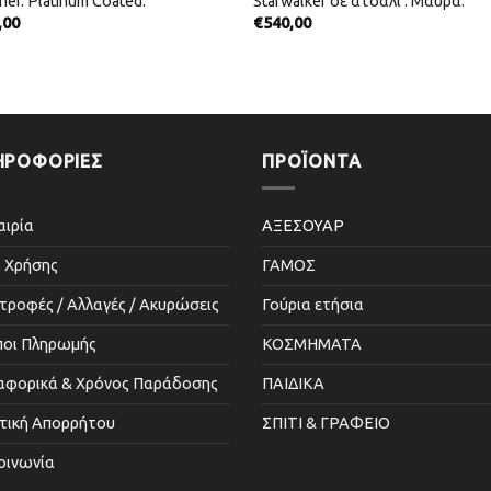
iner. Platinum Coated.
Starwalker σε ατσάλι . Μαύρα.
,00
€
540,00
ΗΡΟΦΟΡΙΕΣ
ΠΡΟΪΌΝΤΑ
αιρία
ΑΞΕΣΟΥΑΡ
 Χρήσης
ΓΑΜΟΣ
τροφές / Αλλαγές / Ακυρώσεις
Γούρια ετήσια
ποι Πληρωμής
ΚΟΣΜΗΜΑΤΑ
αφορικά & Χρόνος Παράδοσης
ΠΑΙΔΙΚΑ
τική Απορρήτου
ΣΠΙΤΙ & ΓΡΑΦΕΙΟ
οινωνία