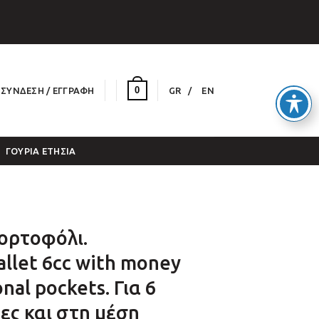
0
ΣΎΝΔΕΣΗ / ΕΓΓΡΑΦΉ
GR
EN
ΓΟΎΡΙΑ ΕΤΉΣΙΑ
ρτοφόλι.
allet 6cc with money
onal pockets. Για 6
ες και στη μέση