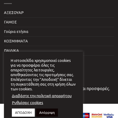
ΑΞΕΣΟΥΑΡ
ΓΑΜΟΣ
Γούρια ετήσια
ΚΟΣΜΗΜΑΤΑ
ΠΑΙΔΙΚΑ
ΣΠΙΤΙ & ΓΡΑΦΕΙΟ
Η ιστοσελίδα χρησιμοποιεί cookies
για να προσφέρει όλες τις
απαραίτητες λειτουργίες,
NEWSLETTER
αποθηκεύοντας τις προτιμήσεις σας.
Επιλέγοντας την "Αποδοχή" δίνεται
τη συγκατάθεση σας στη χρήση όλων
Εγγραφείτε στο newsletter μας για νέα και προσφορές.
των cookies.
Διαβάστε την πολιτική απορρήτου
Ρυθμίσεις cookies
Copyright 2026 © Virginia
ΑΠΟΔΟΧΗ
Απόρριψη
Vildiridi.
Website development
by