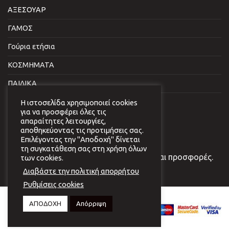
ΑΞΕΣΟΥΑΡ
ΓΑΜΟΣ
Γούρια ετήσια
ΚΟΣΜΗΜΑΤΑ
ΠΑΙΔΙΚΑ
ΣΠΙΤΙ & ΓΡΑΦΕΙΟ
Η ιστοσελίδα χρησιμοποιεί cookies
για να προσφέρει όλες τις
απαραίτητες λειτουργίες,
NEWSLETTER
αποθηκεύοντας τις προτιμήσεις σας.
Επιλέγοντας την "Αποδοχή" δίνεται
τη συγκατάθεση σας στη χρήση όλων
Εγγραφείτε στο newsletter μας για νέα και προσφορές.
των cookies.
Διαβάστε την πολιτική απορρήτου
Ρυθμίσεις cookies
Copyright 2026 © Virginia
ΑΠΟΔΟΧΗ
Απόρριψη
Vildiridi.
Website development
by
{ deventum }