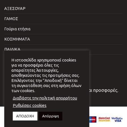
ΑΞΕΣΟΥΑΡ
ΓΑΜΟΣ
Γούρια ετήσια
ΚΟΣΜΗΜΑΤΑ
ΠΑΙΔΙΚΑ
ΣΠΙΤΙ & ΓΡΑΦΕΙΟ
Η ιστοσελίδα χρησιμοποιεί cookies
για να προσφέρει όλες τις
απαραίτητες λειτουργίες,
NEWSLETTER
αποθηκεύοντας τις προτιμήσεις σας.
Επιλέγοντας την "Αποδοχή" δίνεται
τη συγκατάθεση σας στη χρήση όλων
Εγγραφείτε στο newsletter μας για νέα και προσφορές.
των cookies.
Διαβάστε την πολιτική απορρήτου
Ρυθμίσεις cookies
Copyright 2026 © Virginia
ΑΠΟΔΟΧΗ
Απόρριψη
Vildiridi.
Website development
by
{ deventum }