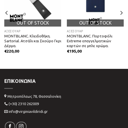
OUT OF STOCK
OUT OF STOCK
ΑΞΕΣΟΥΑΡ
ΑΞΕΣΟΥΑΡ
MONTBLANC. Κλειδοθήκη.
MONTBLANC. Πορτοφόλι
Sartorial. Ατσάλι και Σκούρο Γκρι
Extreme επαγγελματικών
Δέρμα.
καρτών σε μπλε χρώμα.
€
220,00
€
195,00
ΕΠΙΚΟΙΝΩΝΊΑ
Μητροπόλεως 78, Θεσσαλονίκη
(+30) 2310 262009
info@virginiavildiridi.gr