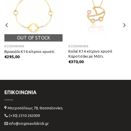
OUT OF STOCK
ΚΟΣΜΗΜΑΤΑ
ΚΟΣΜΗΜΑΤΑ
Κολιέ Κ14 κίτρινο χρυσό
Βραχιόλι Κ14 κίτρινο χρυσό.
Καροτσάκι με Μάτι.
€
295,00
€
370,00
ΕΠΙΚΟΙΝΩΝΊΑ
Μητροπόλεως 78, Θεσσαλονίκη
(+30) 2310 262009
info@virginiavildiridi.gr