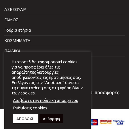
ΑΞΕΣΟΥΑΡ
ΓΑΜΟΣ
Γούρια ετήσια
ΚΟΣΜΗΜΑΤΑ
ΠΑΙΔΙΚΑ
ΣΠΙΤΙ & ΓΡΑΦΕΙΟ
Η ιστοσελίδα χρησιμοποιεί cookies
για να προσφέρει όλες τις
απαραίτητες λειτουργίες,
NEWSLETTER
αποθηκεύοντας τις προτιμήσεις σας.
Επιλέγοντας την "Αποδοχή" δίνεται
τη συγκατάθεση σας στη χρήση όλων
Εγγραφείτε στο newsletter μας για νέα και προσφορές.
των cookies.
Διαβάστε την πολιτική απορρήτου
Ρυθμίσεις cookies
Copyright 2026 © Virginia
ΑΠΟΔΟΧΗ
Απόρριψη
Vildiridi.
Website development
by
{ deventum }