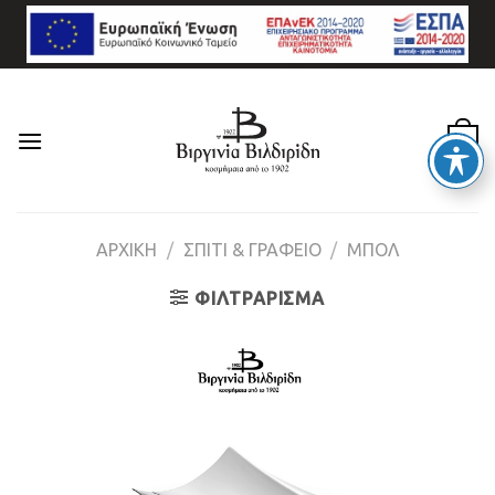
Skip
to
content
0
ΑΡΧΙΚΉ
/
ΣΠΙΤΙ & ΓΡΑΦΕΙΟ
/
ΜΠΟΛ
ΦΙΛΤΡΆΡΙΣΜΑ