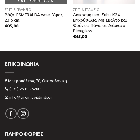
OUT OF STOCK
ΣΠΙΤΙ & ΓΡΑΦΕΙΟ
ΣΠΙΤΙ & ΓΡΑΦΕΙΟ
Βάζο. ESMERALDA vase. Ύψος
Διακοσμητικό. Σπίτι. Κ24
23,5 cm.
Επιχρύσωμα. Με Σμάλτο και
Φούντα. Πάνω σε Διάφανο
€
85,00
Plexiglass.
€
45,00
ΕΠΙΚΟΙΝΩΝΊΑ
Μητροπόλεως 78, Θεσσαλονίκη
(+30) 2310 262009
info@virginiavildiridi.gr
ΠΛΗΡΟΦΟΡΙΕΣ