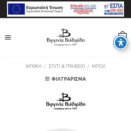
Skip
to
content
0
ΑΡΧΙΚΉ
/
ΣΠΙΤΙ & ΓΡΑΦΕΙΟ
/
ΜΠΟΛ
ΦΙΛΤΡΆΡΙΣΜΑ