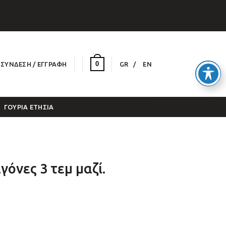
0
ΣΎΝΔΕΣΗ / ΕΓΓΡΑΦΉ
GR
EN
ΓΟΎΡΙΑ ΕΤΉΣΙΑ
όνες 3 τεμ μαζί.