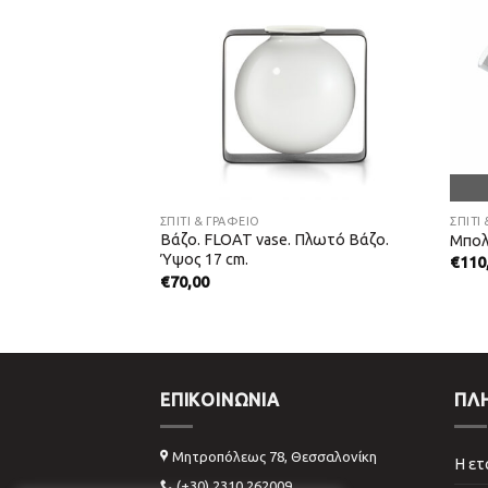
ΣΠΙΤΙ & ΓΡΑΦΕΙΟ
ΣΠΙΤΙ
Βάζο. FLOAT vase. Πλωτό Βάζο.
lo – Diabolo.
Μπολ.
Ύψος 17 cm.
€
110
€
70,00
ΕΠΙΚΟΙΝΩΝΊΑ
ΠΛ
Μητροπόλεως 78, Θεσσαλονίκη
Η ετ
(+30) 2310 262009