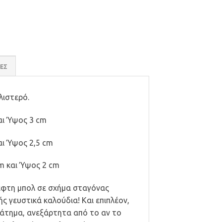
ί. quantity
ΕΣ
λιστερό.
και Ύψος 3 cm
αι Ύψος 2,5 cm
cm και Ύψος 2 cm
έφτη μπολ σε σχήμα σταγόνας
ς γευστικά καλούδια! Και επιπλέον,
ράτημα, ανεξάρτητα από το αν το