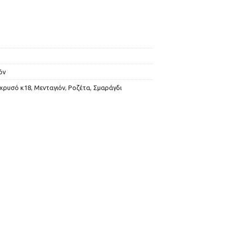
όν
 χρυσό κ18
,
Μενταγιόν
,
Ροζέτα
,
Σμαράγδι