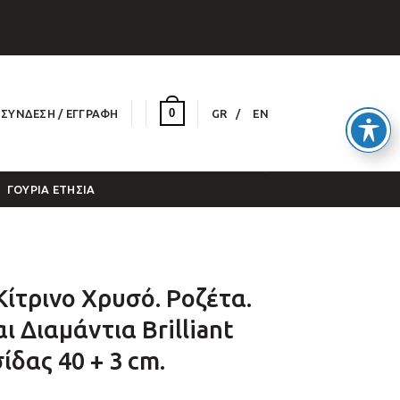
0
ΣΎΝΔΕΣΗ / ΕΓΓΡΑΦΉ
GR
EN
ΓΟΎΡΙΑ ΕΤΉΣΙΑ
Κίτρινο Χρυσό. Ροζέτα.
ι Διαμάντια Brilliant
ίδας 40 + 3 cm.