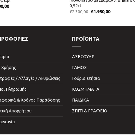
φείρι.
Μονόπετρο με Διαμάντι Brilliant 
0,52ct.
00,00
€
2.300,00
€
1.950,00
ΗΡΟΦΟΡΙΕΣ
ΠΡΟΪΌΝΤΑ
αιρία
ΑΞΕΣΟΥΑΡ
 Χρήσης
ΓΑΜΟΣ
τροφές / Αλλαγές / Ακυρώσεις
Γούρια ετήσια
ποι Πληρωμής
ΚΟΣΜΗΜΑΤΑ
αφορικά & Χρόνος Παράδοσης
ΠΑΙΔΙΚΑ
τική Απορρήτου
ΣΠΙΤΙ & ΓΡΑΦΕΙΟ
οινωνία