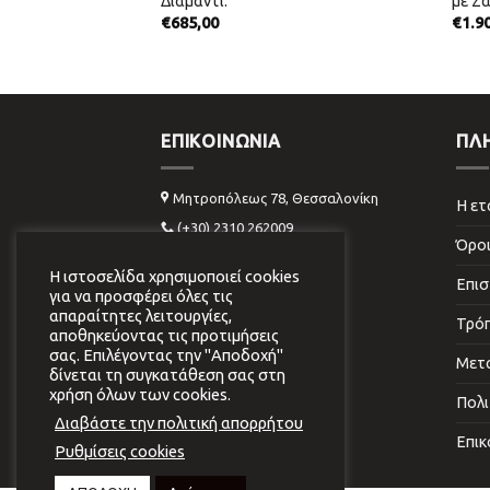
Διαμάντι.
με Ζα
€
685,00
€
1.9
ΕΠΙΚΟΙΝΩΝΊΑ
ΠΛ
Μητροπόλεως 78, Θεσσαλονίκη
Η ετ
(+30) 2310 262009
Όροι
info@virginiavildiridi.gr
Η ιστοσελίδα χρησιμοποιεί cookies
Επισ
για να προσφέρει όλες τις
απαραίτητες λειτουργίες,
Τρό
αποθηκεύοντας τις προτιμήσεις
σας. Επιλέγοντας την "Αποδοχή"
Μετ
δίνεται τη συγκατάθεση σας στη
χρήση όλων των cookies.
Πολι
Διαβάστε την πολιτική απορρήτου
Επικ
Ρυθμίσεις cookies