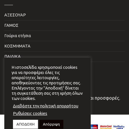
ΑΞΕΣΟΥΑΡ
ΓΑΜΟΣ
Γούρια ετήσια
ΚΟΣΜΗΜΑΤΑ
ΠΑΙΔΙΚΑ
ΣΠΙΤΙ & ΓΡΑΦΕΙΟ
Η ιστοσελίδα χρησιμοποιεί cookies
για να προσφέρει όλες τις
απαραίτητες λειτουργίες,
NEWSLETTER
αποθηκεύοντας τις προτιμήσεις σας.
Επιλέγοντας την "Αποδοχή" δίνεται
τη συγκατάθεση σας στη χρήση όλων
Εγγραφείτε στο newsletter μας για νέα και προσφορές.
των cookies.
Διαβάστε την πολιτική απορρήτου
Ρυθμίσεις cookies
Copyright 2026 © Virginia
ΑΠΟΔΟΧΗ
Απόρριψη
Vildiridi.
Website development
by