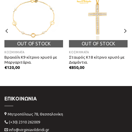
OUT OF STOCK
OUT OF STOCK
ΚΟΣΜΗΜΑΤΑ
ΚΟΣΜΗΜΑΤΑ
Βραχιόλι Κ9 κίτρινο χρυσό με
Σταυρός Κ18 κίτρινο χρυσό με
Μαργαριτάρια.
Διαμάντια.
€
120,00
€
850,00
ΕΠΙΚΟΙΝΩΝΊΑ
Μητροπόλεως 78, Θεσσαλονίκη
(+30) 2310 262009
info@virginiavildiridi.gr