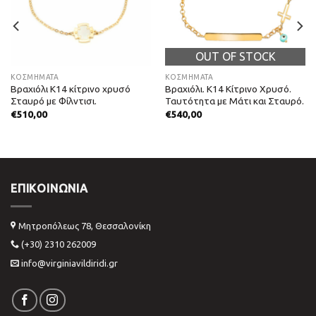
OUT OF STOCK
ΚΟΣΜΗΜΑΤΑ
ΚΟΣΜΗΜΑΤΑ
Βραχιόλι Κ14 κίτρινο χρυσό
Βραχιόλι. Κ14 Κίτρινο Χρυσό.
Σταυρό με Φίλντισι.
Ταυτότητα με Μάτι και Σταυρό.
€
510,00
€
540,00
ΕΠΙΚΟΙΝΩΝΊΑ
Μητροπόλεως 78, Θεσσαλονίκη
(+30) 2310 262009
info@virginiavildiridi.gr