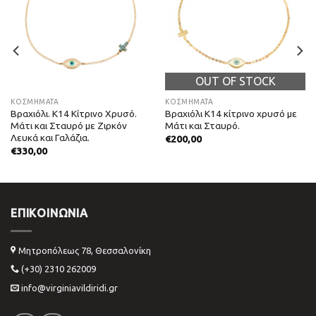
OUT OF STOCK
ΚΟΣΜΗΜΑΤΑ
ΚΟΣΜΗΜΑΤΑ
Βραχιόλι. Κ14 Κίτρινο Χρυσό.
Βραχιόλι Κ14 κίτρινο χρυσό με
Μάτι και Σταυρό με Ζιρκόν
Μάτι και Σταυρό.
Λευκά και Γαλάζια.
€
200,00
€
330,00
ΕΠΙΚΟΙΝΩΝΊΑ
Μητροπόλεως 78, Θεσσαλονίκη
(+30) 2310 262009
info@virginiavildiridi.gr