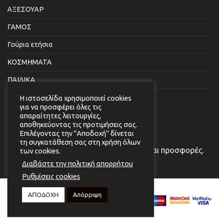
ΑΞΕΣΟΥΑΡ
ΓΑΜΟΣ
Γούρια ετήσια
ΚΟΣΜΗΜΑΤΑ
ΠΑΙΔΙΚΑ
ΣΠΙΤΙ & ΓΡΑΦΕΙΟ
Η ιστοσελίδα χρησιμοποιεί cookies
για να προσφέρει όλες τις
απαραίτητες λειτουργίες,
NEWSLETTER
αποθηκεύοντας τις προτιμήσεις σας.
Επιλέγοντας την "Αποδοχή" δίνεται
τη συγκατάθεση σας στη χρήση όλων
Εγγραφείτε στο newsletter μας για νέα και προσφορές.
των cookies.
Διαβάστε την πολιτική απορρήτου
Ρυθμίσεις cookies
Copyright 2026 © Virginia
ΑΠΟΔΟΧΗ
Απόρριψη
Vildiridi.
Website development
by
{ deventum }