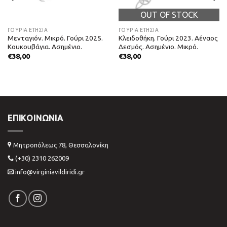
OUT OF STOCK
ΓΟΎΡΙΑ ΕΤΉΣΙΑ
ΓΟΎΡΙΑ ΕΤΉΣΙΑ
Μενταγιόν. Μικρό. Γούρι 2025.
Κλειδοθήκη. Γούρι 2023. Αέναος
Κουκουβάγια. Ασημένιο.
Δεσμός. Ασημένιο. Μικρό.
€
38,00
€
38,00
ΕΠΙΚΟΙΝΩΝΊΑ
Μητροπόλεως 78, Θεσσαλονίκη
(+30) 2310 262009
info@virginiavildiridi.gr