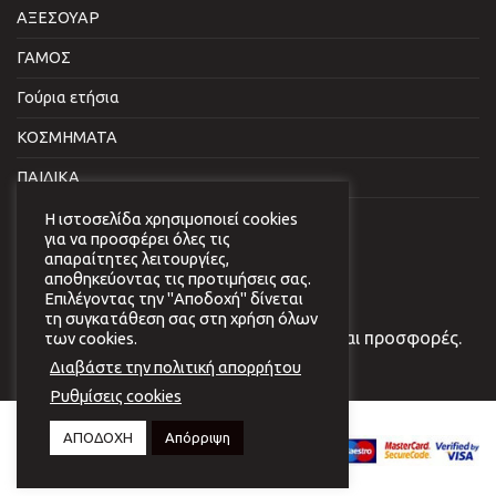
ΑΞΕΣΟΥΑΡ
ΓΑΜΟΣ
Γούρια ετήσια
ΚΟΣΜΗΜΑΤΑ
ΠΑΙΔΙΚΑ
ΣΠΙΤΙ & ΓΡΑΦΕΙΟ
Η ιστοσελίδα χρησιμοποιεί cookies
για να προσφέρει όλες τις
απαραίτητες λειτουργίες,
NEWSLETTER
αποθηκεύοντας τις προτιμήσεις σας.
Επιλέγοντας την "Αποδοχή" δίνεται
τη συγκατάθεση σας στη χρήση όλων
Εγγραφείτε στο newsletter μας για νέα και προσφορές.
των cookies.
Διαβάστε την πολιτική απορρήτου
Ρυθμίσεις cookies
Copyright 2026 © Virginia
ΑΠΟΔΟΧΗ
Απόρριψη
Vildiridi.
Website development
by
{ deventum }