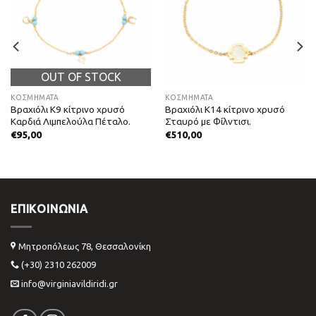
OUT OF STOCK
ΚΟΣΜΗΜΑΤΑ
ΚΟΣΜΗΜΑΤΑ
Βραχιόλι Κ9 κίτρινο χρυσό
Βραχιόλι Κ14 κίτρινο χρυσό
Καρδιά Λιμπελούλα Πέταλο.
Σταυρό με Φίλντισι.
€
95,00
€
510,00
ΕΠΙΚΟΙΝΩΝΊΑ
Μητροπόλεως 78, Θεσσαλονίκη
(+30) 2310 262009
info@virginiavildiridi.gr