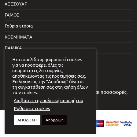
ΑΞΕΣΟΥΑΡ
ΓΑΜΟΣ
Γούρια ετήσια
ΚΟΣΜΗΜΑΤΑ
ΠΑΙΔΙΚΑ
ΣΠΙΤΙ & ΓΡΑΦΕΙΟ
Η ιστοσελίδα χρησιμοποιεί cookies
για να προσφέρει όλες τις
απαραίτητες λειτουργίες,
NEWSLETTER
αποθηκεύοντας τις προτιμήσεις σας.
Επιλέγοντας την "Αποδοχή" δίνεται
τη συγκατάθεση σας στη χρήση όλων
Εγγραφείτε στο newsletter μας για νέα και προσφορές.
των cookies.
Διαβάστε την πολιτική απορρήτου
Ρυθμίσεις cookies
Copyright 2026 © Virginia
ΑΠΟΔΟΧΗ
Απόρριψη
Vildiridi.
Website development
by
{ deventum }