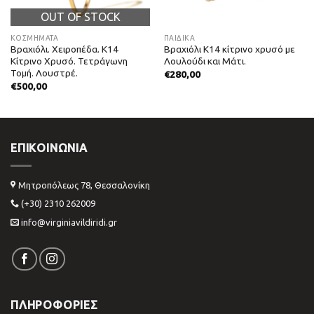
OUT OF STOCK
ΚΟΣΜΗΜΑΤΑ
ΠΑΙΔΙΚΑ
Βραχιόλι. Χειροπέδα. Κ14
Βραχιόλι Κ14 κίτρινο χρυσό με
Kίτρινο Xρυσό. Τετράγωνη
Λουλούδι και Μάτι.
Τομή. Λουστρέ.
€
280,00
€
500,00
ΕΠΙΚΟΙΝΩΝΊΑ
Μητροπόλεως 78, Θεσσαλονίκη
(+30) 2310 262009
info@virginiavildiridi.gr
ΠΛΗΡΟΦΟΡΙΕΣ