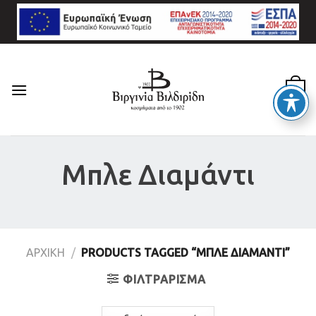
Skip
to
content
0
Μπλε Διαμάντι
ΑΡΧΙΚΉ
/
PRODUCTS TAGGED “ΜΠΛΕ ΔΙΑΜΆΝΤΙ”
ΦΙΛΤΡΆΡΙΣΜΑ