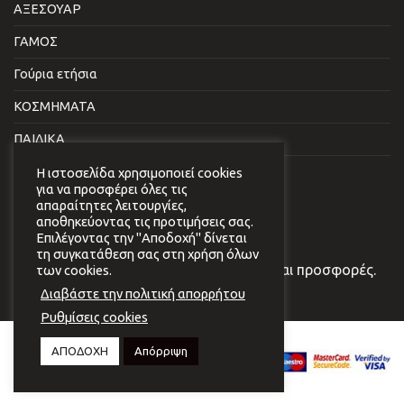
ΑΞΕΣΟΥΑΡ
ΓΑΜΟΣ
Γούρια ετήσια
ΚΟΣΜΗΜΑΤΑ
ΠΑΙΔΙΚΑ
ΣΠΙΤΙ & ΓΡΑΦΕΙΟ
Η ιστοσελίδα χρησιμοποιεί cookies
για να προσφέρει όλες τις
απαραίτητες λειτουργίες,
NEWSLETTER
αποθηκεύοντας τις προτιμήσεις σας.
Επιλέγοντας την "Αποδοχή" δίνεται
τη συγκατάθεση σας στη χρήση όλων
Εγγραφείτε στο newsletter μας για νέα και προσφορές.
των cookies.
Διαβάστε την πολιτική απορρήτου
Ρυθμίσεις cookies
Copyright 2026 © Virginia
ΑΠΟΔΟΧΗ
Απόρριψη
Vildiridi.
Website development
by
{ deventum }