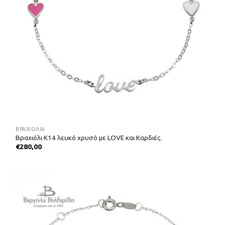
ΒΡΑΧΙΌΛΙΑ
Βραχιόλι Κ14 λευκό χρυσό με LOVE και Καρδιές.
€
280,00