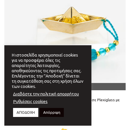
Η ιστοσελίδα χρησιμοποιεί cookies
για να προσφέρει όλες τις
απαραίτητες λειτουργίες,
αποθηκεύοντας τις προτιμήσεις σας.
Επιλέγοντας την "Αποδοχή" δίνεται
τη συγκατάθεση σας στη χρήση όλων
OUT OF STOCK
των cookies.
Διαβάστε την πολιτική απορρήτου
ΔΙΑΚΟΣΜΗΤΙΚΆ
Διακοσμητικό. Καράβι. Κ24 Επιχρύσωμα. Πάνω σε Plexiglass με
Ρυθμίσεις cookies
Φούντα.
€
48,00
ΑΠΟΔΟΧΗ
Απόρριψη