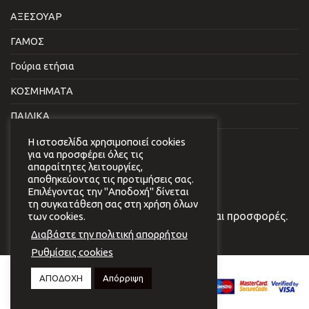
ΑΞΕΣΟΥΑΡ
ΓΑΜΟΣ
Γούρια ετήσια
ΚΟΣΜΗΜΑΤΑ
ΠΑΙΔΙΚΑ
ΣΠΙΤΙ & ΓΡΑΦΕΙΟ
Η ιστοσελίδα χρησιμοποιεί cookies
για να προσφέρει όλες τις
απαραίτητες λειτουργίες,
NEWSLETTER
αποθηκεύοντας τις προτιμήσεις σας.
Επιλέγοντας την "Αποδοχή" δίνεται
τη συγκατάθεση σας στη χρήση όλων
Εγγραφείτε στο newsletter μας για νέα και προσφορές.
των cookies.
Διαβάστε την πολιτική απορρήτου
Ρυθμίσεις cookies
Copyright 2026 © Virginia
ΑΠΟΔΟΧΗ
Απόρριψη
Vildiridi.
Website development
by
{ deventum }