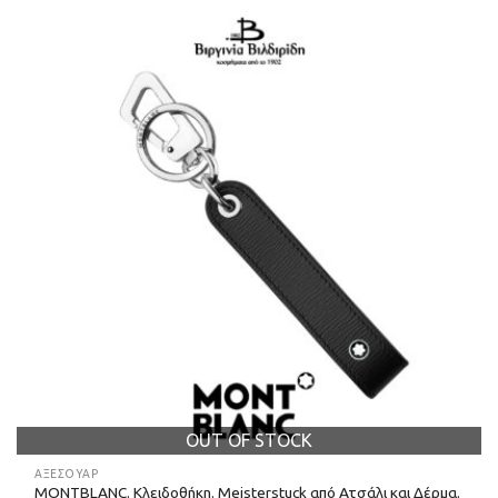
OUT OF STOCK
ΑΞΕΣΟΥΑΡ
MONTBLANC. Κλειδοθήκη. Meisterstuck από Ατσάλι και Δέρμα.