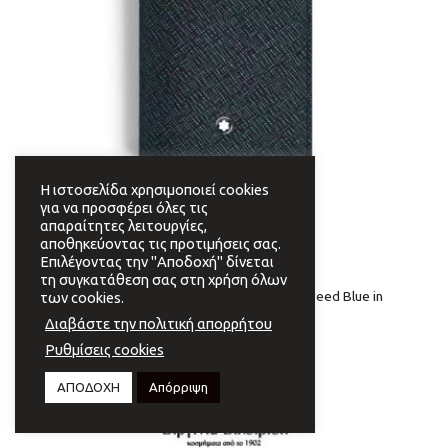
Η ιστοσελίδα χρησιμοποιεί cookies
για να προσφέρει όλες τις
απαραίτητες λειτουργίες,
αποθηκεύοντας τις προτιμήσεις σας.
Επιλέγοντας την "Αποδοχή" δίνεται
τη συγκατάθεση σας στη χρήση όλων
ΑΞΕΣΟΥΑΡ
MONTBLANC. Πορτοφόλι. Card Holder 4cc. Tweed Blue in
των cookies.
Sartorial Leather.
Διαβάστε την πολιτική απορρήτου
€
300,00
Ρυθμίσεις cookies
ΑΠΟΔΟΧΗ
Απόρριψη