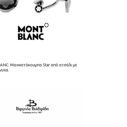
C. Μανικετόκουμπα Star από ατσάλι με
νυχα.