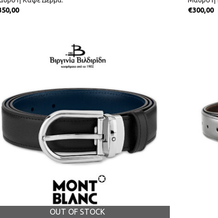
αύρο ή Καφέ Δέρμα.
Μαύρο ή 
350,00
€
300,00
OUT OF STOCK