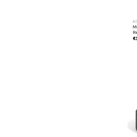
Α
M
Re
€