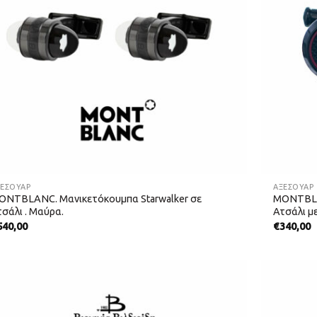
ΞΕΣΟΥΑΡ
ΑΞΕΣΟΥΑΡ
ONTBLANC. Μανικετόκουμπα Starwalker σε
MONTBLA
σάλι . Μαύρα.
Ατσάλι μ
540,00
€
340,00