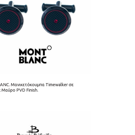
NC. Μανικετόκουμπα Timewalker σε
ε Μαύρο PVD Finish.