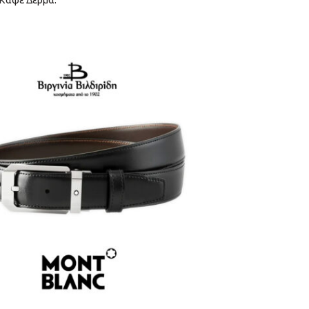
Καφέ Δέρμα.