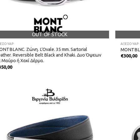
OUT OF STOCK
ΞΕΣΟΥΑΡ
ΑΞΕΣΟΥΑΡ
ONTBLANC. Ζώνη. L’Ovale. 35 mm. Sartorial
MONTBLA
ather. Reversible Belt Black and Khaki. Δυο Όψεων
€
300,00
ε Μαύρο ή Xακί Δέρμα.
350,00