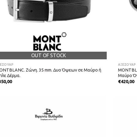
OUT OF STOCK
ΞΕΣΟΥΑΡ
ΑΞΕΣΟΥΑΡ
ONTBLANC. Ζώνη. 35 mm. Δυο Όψεων σε Μαύρο ή
MONTBLAN
πλε Δέρμα.
Μαύρο Ό
350,00
€
420,00