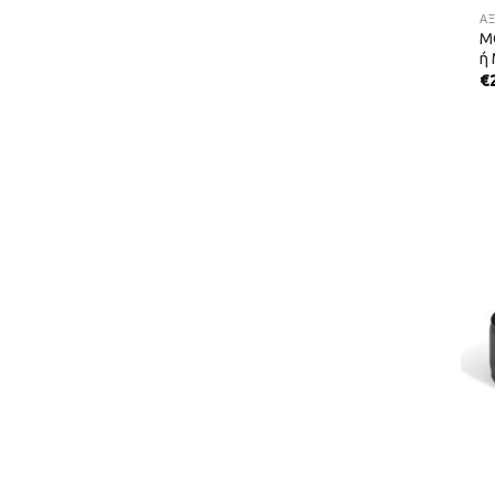
Α
M
ή
€