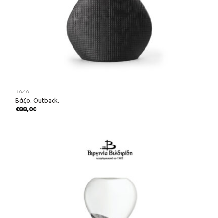
ΒΆΖΑ
Βάζο. Outback.
€
88,00