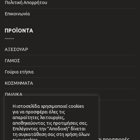
Πολιτική Απορρήτου
Επικοινωνία
ΠΡΟΪΌΝΤΑ
ΑΞΕΣΟΥΑΡ
ΓΑΜΟΣ
Γούρια ετήσια
ΚΟΣΜΗΜΑΤΑ
ΠΑΙΔΙΚΑ
ΣΠΙΤΙ & ΓΡΑΦΕΙΟ
Η ιστοσελίδα χρησιμοποιεί cookies
για να προσφέρει όλες τις
απαραίτητες λειτουργίες,
NEWSLETTER
αποθηκεύοντας τις προτιμήσεις σας.
Επιλέγοντας την "Αποδοχή" δίνεται
τη συγκατάθεση σας στη χρήση όλων
Εγγραφείτε στο newsletter μας για νέα και προσφορές.
των cookies.