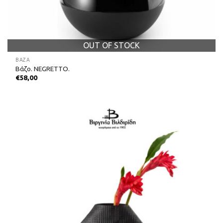
OUT OF STOCK
ΒΆΖΑ
Βάζο. NEGRETTO.
€
58,00