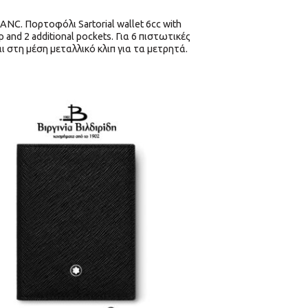
C. Πορτοφόλι Sartorial wallet 6cc with
p and 2 additional pockets. Για 6 πιστωτικές
ι στη μέση μεταλλικό κλιπ για τα μετρητά.