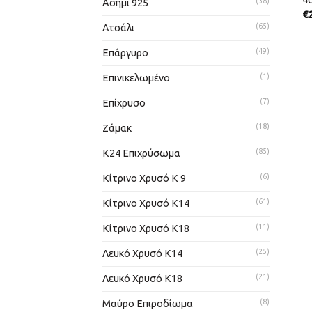
4c
Ασήμι 925
(38)
€
Ατσάλι
(65)
Επάργυρο
(49)
Επινικελωμένο
(1)
Επίχρυσο
(7)
Ζάμακ
(18)
Κ24 Επιχρύσωμα
(85)
Κίτρινο Χρυσό Κ 9
(6)
Κίτρινο Χρυσό Κ14
(61)
Κίτρινο Χρυσό Κ18
(11)
Λευκό Χρυσό Κ14
(25)
Λευκό Χρυσό Κ18
(21)
Μαύρο Επιροδίωμα
(8)