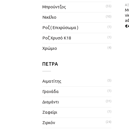
Α
Μπρούντζος
(55)
M
vi
Νικέλιο
(10)
ad
€
Ροζ ( Επιχρύσωμα )
(1)
Ροζ Χρυσό Κ18
(1)
Χρώμιο
(4)
ΠΈΤΡΑ
Αιματίτης
(5)
Γρανάδα
(1)
Διαμάντι
(31)
Ζαφείρι
(1)
Ζιρκόν
(24)