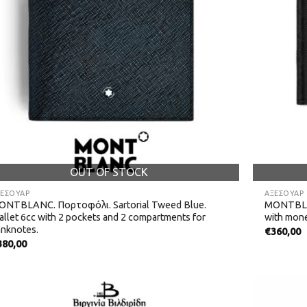
OUT OF STOCK
ΞΕΣΟΥΑΡ
ΑΞΕΣΟΥΑΡ
ONTBLANC. Πορτοφόλι. Sartorial Tweed Blue.
MONTBLAN
llet 6cc with 2 pockets and 2 compartments for
with mone
anknotes.
€
360,00
380,00