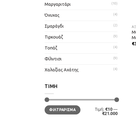
Μαργαριτάρι
(10)
Όνυχας
(4)
Σμαράγδι
(2)
Α
M
Τιρκουάζ
(9)
Me
€
Τοπάζ
(4)
Φίλντισι
(9)
Χαλαζίας Αχάτης
(4)
ΤΙΜΉ
Min
Max
Τιμή:
€10
—
ΦΙΛΤΡΆΡΙΣΜΑ
price
price
€21.000