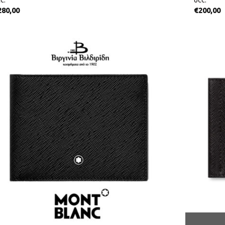
c.
6cc.
280,00
€
200,00