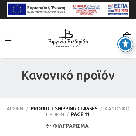
Skip
to
content
0
Κανονικό προϊόν
ΑΡΧΙΚΉ
/
PRODUCT SHIPPING CLASSES
/
ΚΑΝΟΝΙΚΌ
ΠΡΟΪΌΝ
/
PAGE 11
ΦΙΛΤΡΆΡΙΣΜΑ