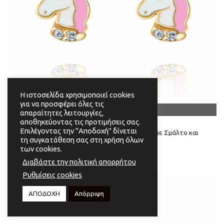
Η ιστοσελίδα χρησιμοποιεί cookies
για να προσφέρει όλες τις
OUT OF STOCK
απαραίτητες λειτουργίες,
αποθηκεύοντας τις προτιμήσεις σας.
ΚΟΣΜΗΜΑΤΑ
Επιλέγοντας την "Αποδοχή" δίνεται
Σκουλαρίκια. Κ14 Κίτρινο Χρυσό. Μονόκερος με Σμάλτο και
τη συγκατάθεση σας στη χρήση όλων
Λευκά Ζιρκόν.
των cookies.
€
165,00
Διαβάστε την πολιτική απορρήτου
Ρυθμίσεις cookies
ΑΠΟΔΟΧΗ
Απόρριψη